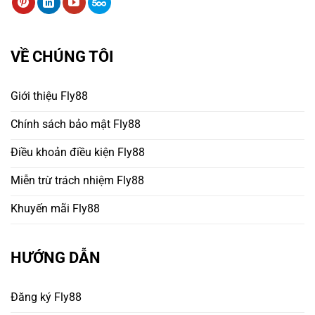
VỀ CHÚNG TÔI
Giới thiệu Fly88
Chính sách bảo mật Fly88
Điều khoản điều kiện Fly88
Miễn trừ trách nhiệm Fly88
Khuyến mãi Fly88
HƯỚNG DẪN
Đăng ký Fly88