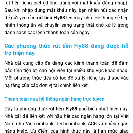
rút tiền riêng biệt (không trùng với mật khẩu đăng nhập).
Sau khi nhập đúng mật khẩu này, bạn nhấn nút xác nhận
để gửi yêu cầu
rút tiền Fly88
lên máy chủ. Hệ thống sẽ tiếp
nhận thông tin và chuyển sang trạng thái chờ xử lý trong
danh sách các lệnh thanh toán của ngày.
Các phương thức rút tiền Fly88 đang được hỗ
trợ hiện nay
Nhà cái cung cấp đa dạng các kênh thanh toán để đảm
bảo tính tiện lợi cho hội viên tại nhiều khu vực khác nhau.
Mỗi phương thức đều có tốc độ xử lý riêng tùy thuộc vào
hạ tầng của các đơn vị tài chính liên kết.
Thanh toán qua hệ thống ngân hàng trực tuyến
Đây là phương thức
rút tiền Fly88
phổ biến nhất hiện nay.
Nhà cái đã liên kết với hầu hết các ngân hàng lớn tại Việt
Nam như Vietcombank, Techcombank, ACB và nhiều ngân
hàng khác. Ưu điểm của hình thức này là hạn mức giao