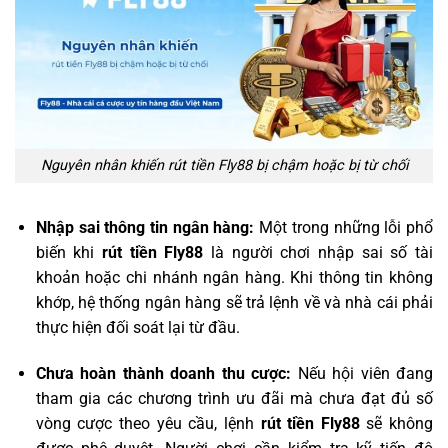
Nguyên nhân khiến rút tiền Fly88 bị chậm hoặc bị từ chối
Nhập sai thông tin ngân hàng:
Một trong những lỗi phổ
biến khi
rút tiền Fly88
là người chơi nhập sai số tài
khoản hoặc chi nhánh ngân hàng. Khi thông tin không
khớp, hệ thống ngân hàng sẽ trả lệnh về và nhà cái phải
thực hiện đối soát lại từ đầu.
Chưa hoàn thành doanh thu cược:
Nếu hội viên đang
tham gia các chương trình ưu đãi mà chưa đạt đủ số
vòng cược theo yêu cầu, lệnh
rút tiền Fly88
sẽ không