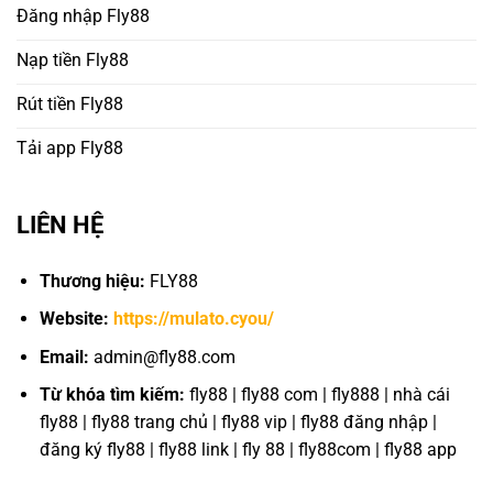
Đăng nhập Fly88
Nạp tiền Fly88
Rút tiền Fly88
Tải app Fly88
LIÊN HỆ
Thương hiệu:
FLY88
Website:
https://mulato.cyou/
Email:
admin@fly88.com
Từ khóa tìm kiếm:
fly88 | fly88 com | fly888 | nhà cái
fly88 | fly88 trang chủ | fly88 vip | fly88 đăng nhập |
đăng ký fly88 | fly88 link | fly 88 | fly88com | fly88 app