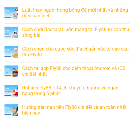
Luật thay người trong bóng đá mới nhất và những
điều cần biết
Cách chơi Baccarat luôn thắng tại Fly88 từ cao thủ
sòng bài
Cách chọn cửa cược xóc đĩa chuẩn xác từ các cao
thủ Fly88
Cách tải app Fly88 cho điện thoại Android và iOS
chi tiết nhất
Rút tiền Fly88 – Cách chuyển thưởng về ngân
hàng trong 5 phút
Hướng dẫn nạp tiền Fly88 chi tiết và an toàn nhất
hiện nay