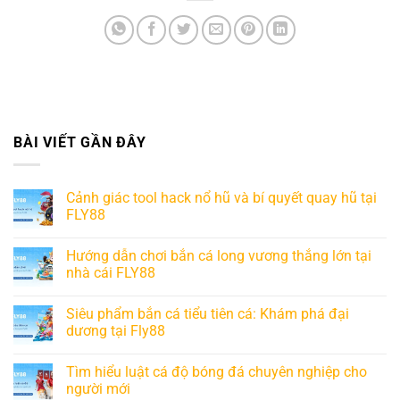
BÀI VIẾT GẦN ĐÂY
Cảnh giác tool hack nổ hũ và bí quyết quay hũ tại
FLY88
Hướng dẫn chơi bắn cá long vương thắng lớn tại
nhà cái FLY88
Siêu phẩm bắn cá tiểu tiên cá: Khám phá đại
dương tại Fly88
Tìm hiểu luật cá độ bóng đá chuyên nghiệp cho
người mới