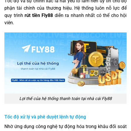
Tốc độ và sự chính xác là hai yếu tố làm nên uy tín cho bộ
phận tài chính của thương hiệu. Hệ thống luôn nỗ lực để
quy trình
rút tiền Fly88
diễn ra nhanh nhất có thể cho hội
viên.
Lợi thế của hệ thống thanh toán tại nhà cái Fly88
Tốc độ xử lý và phê duyệt lệnh tự động
Nhờ ứng dụng công nghệ tự động hóa trong khâu đối soát