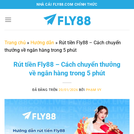
Chuyển
NHÀ CÁI FLY88.COM CHÍNH THỨC
đến
nội
dung
Trang chủ
»
Hướng dẫn
»
Rút tiền Fly88 – Cách chuyển
thưởng về ngân hàng trong 5 phút
Rút tiền Fly88 – Cách chuyển thưởng
về ngân hàng trong 5 phút
ĐÃ ĐĂNG TRÊN
20/01/2026
BỞI
PHẠM VY